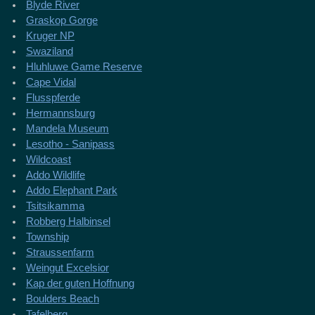
Blyde River
Graskop Gorge
Kruger NP
Swaziland
Hluhluwe Game Reserve
Cape Vidal
Flusspferde
Hermannsburg
Mandela Museum
Lesotho - Sanipass
Wildcoast
Addo Wildlife
Addo Elephant Park
Tsitsikamma
Robberg Halbinsel
Township
Straussenfarm
Weingut Excelsior
Kap der guten Hoffnung
Boulders Beach
Tafelberg