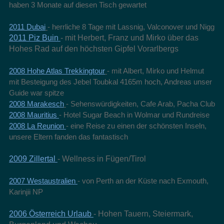
haben 3 Monate auf diesen Tisch gewartet
2011 Dubai
- herrliche 8 Tage mit Lassnig, Valconover und Nigg
2011 Piz Buin
- mit Herbert, Franz und Mirko über das
Hohes Rad auf den höchsten Gipfel Vorarlbergs
2008 Hohe Atlas Trekkingtour
- mit Albert, Mirko und Helmut
mit Besteigung des Jebel Toubkal 4165m hoch, Andreas unser
Guide war spitze
2008 Marakesch
- Sehenswürdigkeiten, Cafe Arab, Pacha Club
2008 Mauritius
- Hotel Sugar Beach in Wolmar und Rundreise
2008 La Reunion
- eine Reise zu einen der schönsten Inseln,
unsere Eltern fanden das fantastisch
2009 Zillertal
- Wellness in Fügen/Tirol
2007 Westaustralien
- von Perth an der Küste nach Exmouth,
Karinjii NP
2006 Österreich Urlaub
- Hohen Tauern, Steiermark,