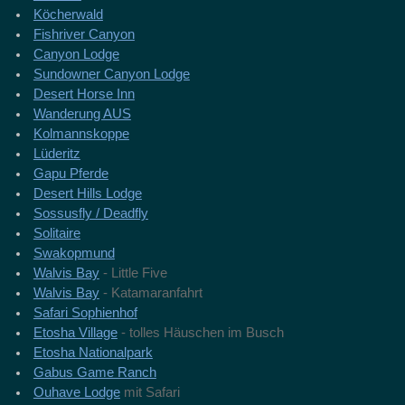
Köcherwald
Fishriver Canyon
Canyon Lodge
Sundowner Canyon Lodge
Desert Horse Inn
Wanderung AUS
Kolmannskoppe
Lüderitz
Gapu Pferde
Desert Hills Lodge
Sossusfly / Deadfly
Solitaire
Swakopmund
Walvis Bay
- Little Five
Walvis Bay
- Katamaranfahrt
Safari Sophienhof
Etosha Village
- tolles Häuschen im Busch
Etosha Nationalpark
Gabus Game Ranch
Ouhave Lodge
mit Safari