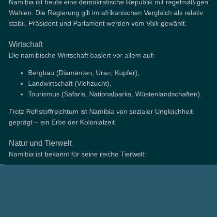
Namibia ist heute eine demokratische Republik mit regelmäßigen
Wahlen. Die Regierung gilt im afrikanischen Vergleich als relativ
stabil. Präsident und Parlament werden vom Volk gewählt.
Wirtschaft
Die namibische Wirtschaft basiert vor allem auf:
Bergbau (Diamanten, Uran, Kupfer),
Landwirtschaft (Viehzucht),
Tourismus (Safaris, Nationalparks, Wüstenlandschaften).
Trotz Rohstoffreichtum ist Namibia von sozialer Ungleichheit
geprägt – ein Erbe der Kolonialzeit.
Natur und Tierwelt
Namibia ist bekannt für seine reiche Tierwelt:
Elefanten, Löwen, Nashörner, Giraffen
Etosha-Nationalpark als eines der wichtigsten
Schutzgebiete Afrikas
Vorbildliche Naturschutzprogramme, bei denen lokale
Gemeinden beteiligt sind